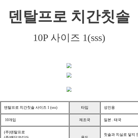
덴탈프로 치간칫솔
10P 사이즈 1(sss)
덴탈프로 치간칫솔 사이즈 1 (sss)
타입
성인용
10개입
제조국
일본 . 태국
(주)덴탈프로
칫솔과 치실로 닿지 
(주)맨담코리아
용도