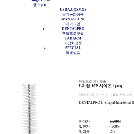
Magic Carat
헬스뷰티
USDA.COSMOS
유기농화장품
AVANT-SCENE
메이크업
DENTALPRO
덴탈프로칫솔
PADARM
파담화장품
SPECIAL
특별상품
덴탈프로 치간칫솔
L자형 10P 사이즈 1(sss)
어금니 전용 치아 사이 이물질 치석 제거
DENTALPRO L-Shaped Interdental Bru
판매가
6,500
원
할인가
4,900
원
2%
적립금