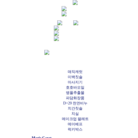
매직캐럿
미백칫솔
마사지기
호호바오일
병풀추출물
파담화장품
D+29 천연비누
치간칫솔
치실
메이크업 팔레트
메이베프
럭키박스