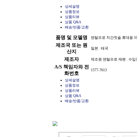
상세설명
상품정보
상품리뷰
상품 Q&A
배송/반품/교환
품명 및 모델명
덴탈프로 치간칫솔 휴대용 10P 
제조국 또는 원
일본 . 태국
산지
제조자
제조원 덴탈프로 재팬 . 수
A/S 책임자와 전
1577-7613
화번호
상세설명
상품정보
상품리뷰
상품 Q&A
배송/반품/교환