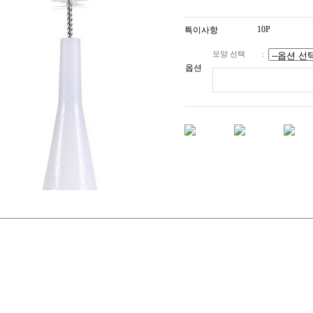
10P
특이사항
모양 선택
:
옵션