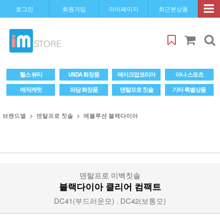
로그인
회원가입
마이페이지
최근본상품
헬스 뷰티
USDA 화장품
메이크업코리아
아나 스포츠
매직캐럿
파담 화장품
덴탈프로 칫솔
기타 특별상품
브랜드별
덴탈프로 칫솔
에볼루션 블랙다이아
덴탈프로 미백칫솔
블랙다이아 클리어 컴팩트
DC41(부드러운모) . DC42(보통모)