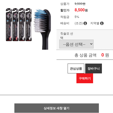
상품가
9,500원
8,500
할인가
원
적립금
5%
배송비
(조건)
지역별
칫솔모 선
택
0
원
총 상품 금액
관심상품
장바구니
구매하기
상세정보 새창 열기