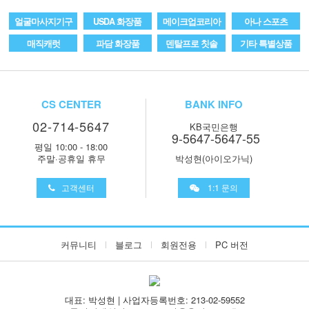
얼굴마사지기구
USDA 화장품
메이크업코리아
아나 스포츠
매직캐럿
파담 화장품
덴탈프로 칫솔
기타 특별상품
CS CENTER
BANK INFO
02-714-5647
KB국민은행
9-5647-5647-55
평일 10:00 - 18:00
주말·공휴일 휴무
박성현(아이오가닉)
고객센터
1:1 문의
커뮤니티
블로그
회원전용
PC 버전
대표: 박성현 | 사업자등록번호: 213-02-59552