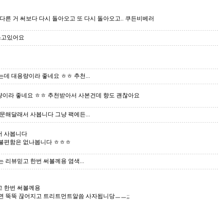
다른 거 써보다 다시 돌아오고 또 다시 돌아오고.. 쿠든비베러
쓰고있어요
데 대용량이라 좋네요 ㅎㅎ 추천...
이라 좋네요 ㅎㅎ 추천받아서 사본건데 향도 괜찮아요
문해달래서 사봅니다 그냥 팩에든...
서 사봅니다
큰불편함은 없나봅니다 ㅎㅎㅎ
 리뷰믿고 한번 써볼께용 염색...
고 한번 써볼께용
면 뚝뚝 끊어지고 트리트먼트알씀 사자됩니당ㅡㅡ;;