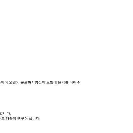
 카하이 오일의 불포화지방산이 모발에 윤기를 더해주
어갑니다.
수로 깨끗이 헹구어 냅니다.