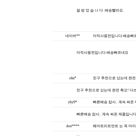
잘 받 았 습 니 다 .배송빨라요.
네이버**
아직사용전입니다.배송빠
아직사용전입니다.배송빠르네요
olia*
친구 추천으로 샀는데 완전 
친구 추천으로 샀는데 완전 쵝오! 다
yhy9*
빠른배송 캄사.. 계속 써온 
빠른배송 캄사.. 계속 써온 제품입니다
dori****
헤어트리트먼트 는 꼭 마이베