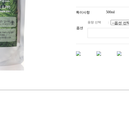
500ml
특이사항
용량 선택
:
옵션