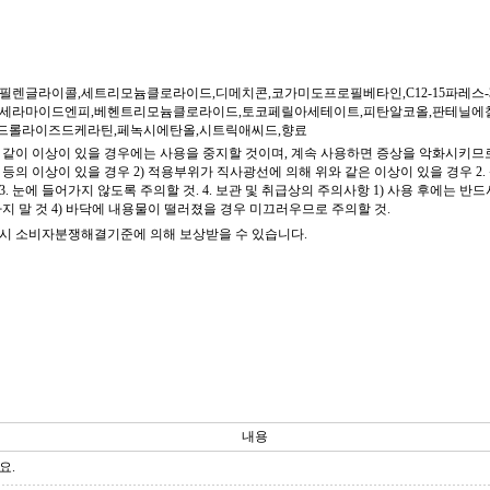
필렌글라이콜,세트리모늄클로라이드,디메치콘,코가미도프로필베타인,C12-15파레
,세라마이드엔피,베헨트리모늄클로라이드,토코페릴아세테이트,피탄알코올,판테닐에
드롤라이즈드케라틴,페녹시에탄올,시트릭애씨드,향료
 같이 이상이 있을 경우에는 사용을 중지할 것이며, 계속 사용하면 증상을 악화시키므로
극 등의 이상이 있을 경우 2) 적용부위가 직사광선에 의해 위와 같은 이상이 있을 경우 2.
3. 눈에 들어가지 않도록 주의할 것. 4. 보관 및 취급상의 주의사항 1) 사용 후에는 반드
 말 것 4) 바닥에 내용물이 떨러졌을 경우 미끄러우므로 주의할 것.
시 소비자분쟁해결기준에 의해 보상받을 수 있습니다.
내용
요.