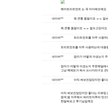
헤어트리트먼트 는 꼭 마이베프예요. 
네이버**
왜 큰통 품절이죠 ㅠㅠ 잘
왜 큰통 품절이죠 ㅠㅠ 잘쓰고있어요
네이버**
트리트먼트를 자주 사용하는
트리트먼트를 자주 사용하는데 대용량
네이버**
엄마가 어떻게 아셨는지 주
엄마가 어떻게 아셨는지 주문해달래
그냥 팩에든거 짜서 쓰시더라구요 
네이버**
아직 써보진않았지만 좋다는
아직 써보진않았지만 좋다는 리뷰믿
염색.펌 자주해서 싸리빗자루라 빗으
한달써보고 후기남길께요