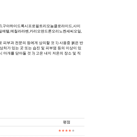
스-3,구아하이드록시프로필트리모늄클로라이드,사이
칠에텔,메칠라라벤,카리오덴드론오리노켄세씨오일,
 피부과 전문의 등에게 상의할 것 1) 사용중 붉은 반
 상처가 있는 곳 또는 습진 및 피부염 등의 이상이 있
시 마개를 닫아둘 것 3) 고온 내지 저온의 장소 및 직
평점
★★★★
★