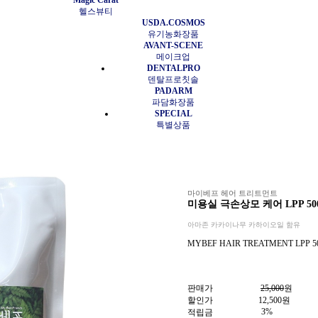
Magic Carat
헬스뷰티
USDA.COSMOS
유기농화장품
AVANT-SCENE
메이크업
DENTALPRO
덴탈프로칫솔
PADARM
파담화장품
SPECIAL
특별상품
마이베프 헤어 트리트먼트
미용실 극손상모 케어 LPP 50
아마존 카카이나무 카하이오일 함유
MYBEF HAIR TREATMENT LPP 5
판매가
25,000
원
할인가
12,500
원
3%
적립금