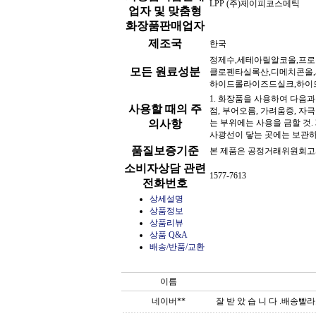
LPP (주)제이피코스메틱
업자 및 맞춤형
화장품판매업자
제조국
한국
정제수,세테아릴알코올,프로
모든 원료성분
클로펜타실록산,디메치콘올
하이드롤라이즈드실크,하이
1. 화장품을 사용하여 다음과
사용할 때의 주
점, 부어오름, 가려움증, 자
의사항
는 부위에는 사용을 금할 것. 
사광선이 닿는 곳에는 보관하지
품질보증기준
본 제품은 공정거래위원회고
소비자상담 관련
1577-7613
전화번호
상세설명
상품정보
상품리뷰
상품 Q&A
배송/반품/교환
이름
네이버**
잘 받 았 습 니 다 .배송빨라