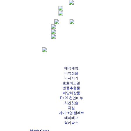
매직캐럿
미백칫솔
마사지기
호호바오일
병풀추출물
파담화장품
D+29 천연비누
치간칫솔
치실
메이크업 팔레트
메이베프
럭키박스