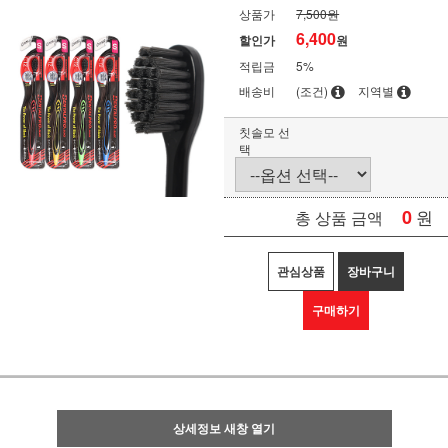
상품가
7,500원
6,400
할인가
원
적립금
5%
배송비
(조건)
지역별
칫솔모 선
택
0
원
총 상품 금액
관심상품
장바구니
구매하기
상세정보 새창 열기