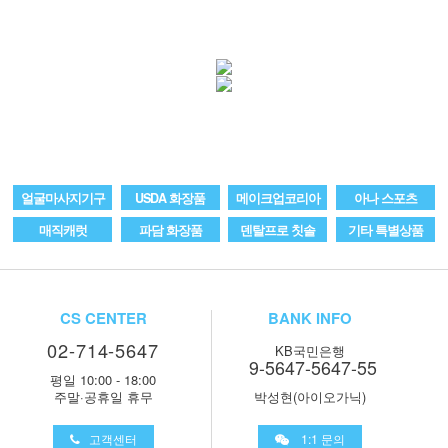
얼굴마사지기구
USDA 화장품
메이크업코리아
아나 스포츠
매직캐럿
파담 화장품
덴탈프로 칫솔
기타 특별상품
CS CENTER
BANK INFO
02-714-5647
KB국민은행
9-5647-5647-55
평일 10:00 - 18:00
주말·공휴일 휴무
박성현(아이오가닉)
고객센터
1:1 문의