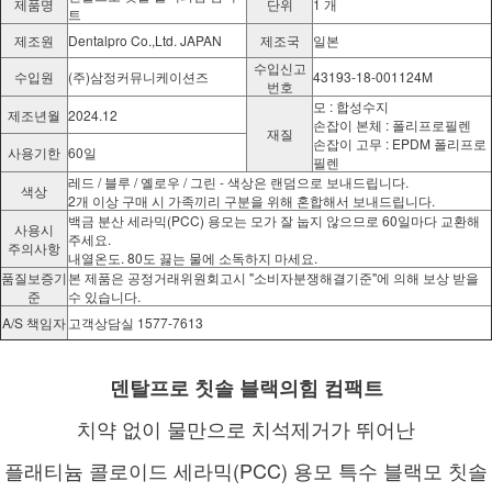
제품명
단위
1 개
트
제조원
Dentalpro Co.,Ltd. JAPAN
제조국
일본
수입신고
수입원
(주)삼정커뮤니케이션즈
43193-18-001124M
번호
모 : 합성수지
제조년월
2024.12
손잡이 본체 : 폴리프로필렌
재질
손잡이 고무 : EPDM 폴리프로
사용기한
60일
필렌
레드 / 블루 / 옐로우 / 그린 - 색상은 랜덤으로 보내드립니다.
색상
2개 이상 구매 시 가족끼리 구분을 위해 혼합해서 보내드립니다.
백금 분산 세라믹(PCC) 용모는 모가 잘 눕지 않으므로 60일마다 교환해
사용시
주세요.
주의사항
내열온도. 80도 끓는 물에 소독하지 마세요.
품질보증기
본 제품은 공정거래위원회고시 "소비자분쟁해결기준"에 의해 보상 받을
준
수 있습니다.
A/S 책임자
고객상담실 1577-7613
덴탈프로 칫솔 블랙의힘 컴팩트
치약 없이 물만으로 치석제거가 뛰어난
플래티늄 콜로이드 세라믹(PCC) 용모 특수 블랙모 칫솔