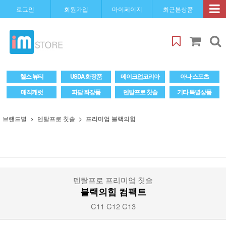
로그인
회원가입
마이페이지
최근본상품
헬스 뷰티
USDA 화장품
메이크업코리아
아나 스포츠
매직캐럿
파담 화장품
덴탈프로 칫솔
기타 특별상품
브랜드별
덴탈프로 칫솔
프리미엄 블랙의힘
덴탈프로 프리미엄 칫솔
블랙의힘 컴팩트
C11 C12 C13