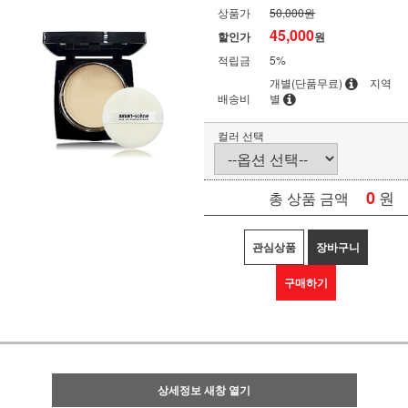
상품가
50,000원
45,000
할인가
원
적립금
5%
개별(단품무료)
지역
배송비
별
컬러 선택
0
원
총 상품 금액
관심상품
장바구니
구매하기
상세정보 새창 열기