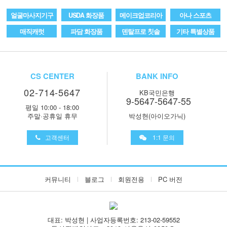
얼굴마사지기구
USDA 화장품
메이크업코리아
아나 스포츠
매직캐럿
파담 화장품
덴탈프로 칫솔
기타 특별상품
CS CENTER
BANK INFO
02-714-5647
KB국민은행
9-5647-5647-55
평일 10:00 - 18:00
주말·공휴일 휴무
박성현(아이오가닉)
고객센터
1:1 문의
커뮤니티
블로그
회원전용
PC 버전
대표: 박성현 | 사업자등록번호: 213-02-59552