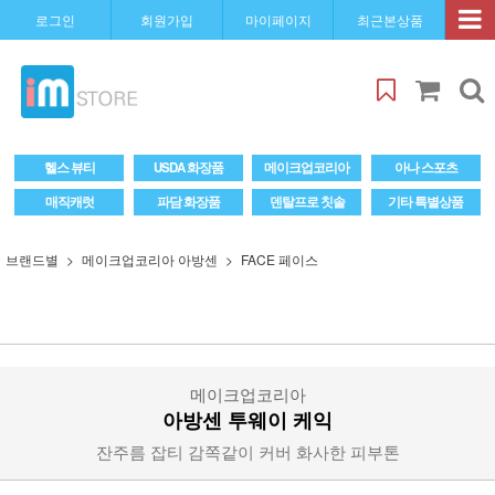
로그인
회원가입
마이페이지
최근본상품
헬스 뷰티
USDA 화장품
메이크업코리아
아나 스포츠
매직캐럿
파담 화장품
덴탈프로 칫솔
기타 특별상품
브랜드별
메이크업코리아 아방센
FACE 페이스
메이크업코리아
아방센 투웨이 케익
잔주름 잡티 감쪽같이 커버 화사한 피부톤