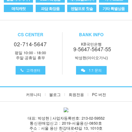
매직캐럿
파담 화장품
덴탈프로 칫솔
기타 특별상품
CS CENTER
BANK INFO
02-714-5647
KB국민은행
9-5647-5647-55
평일 10:00 - 18:00
주말·공휴일 휴무
박성현(아이오가닉)
고객센터
1:1 문의
커뮤니티
블로그
회원전용
PC 버전
대표: 박성현 | 사업자등록번호: 213-02-59552
통신판매업신고 : 2019-서울용산-0850호
주소 : 서울 용산 한강대로43길 13, 1010호