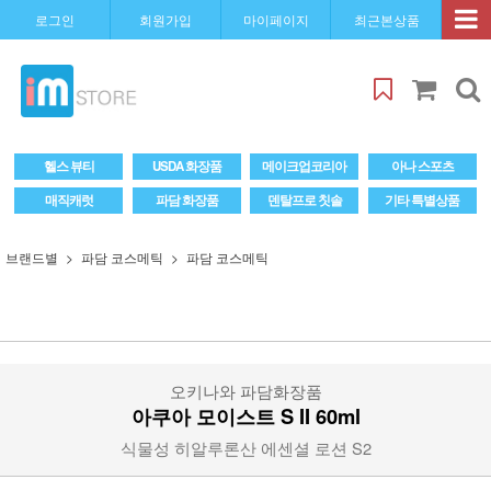
로그인
회원가입
마이페이지
최근본상품
헬스 뷰티
USDA 화장품
메이크업코리아
아나 스포츠
매직캐럿
파담 화장품
덴탈프로 칫솔
기타 특별상품
브랜드별
파담 코스메틱
파담 코스메틱
오키나와 파담화장품
아쿠아 모이스트 S II 60ml
식물성 히알루론산 에센셜 로션 S2