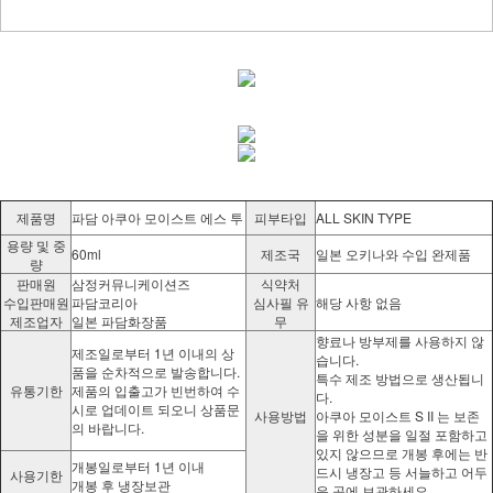
제품명
파담 아쿠아 모이스트 에스 투
피부타입
ALL SKIN TYPE
용량 및 중
60ml
제조국
일본 오키나와 수입 완제품
량
판매원
삼정커뮤니케이션즈
식약처
수입판매원
파담코리아
심사필 유
해당 사항 없음
제조업자
일본 파담화장품
무
향료나 방부제를 사용하지 않
제조일로부터 1년 이내의 상
습니다.
품을 순차적으로 발송합니다.
특수 제조 방법으로 생산됩니
유통기한
제품의 입출고가 빈번하여 수
다.
시로 업데이트 되오니 상품문
사용방법
아쿠아 모이스트 S II 는 보존
의 바랍니다.
을 위한 성분을 일절 포함하고
있지 않으므로 개봉 후에는 반
개봉일로부터 1년 이내
드시 냉장고 등 서늘하고 어두
사용기한
개봉 후 냉장보관
운 곳에 보관하세요.