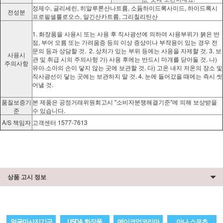
정제수, 글리세린, 히알루론산나트륨, 소듐하이드록사이드, 하이드록시
전성분
프로필셀룰로오스, 알긴산카트륨, 그리칠리틴산
1. 화장품을 사용시 또는 사용 후 직사광선에 의하여 사용부위가 붉은 반
점, 부어 오름 또는 가려움증 등의 이상 증상이나 부작용이 있는 경우 전
문의 등과 상담할 것. 2. 상처가 있는 부위 등에는 사용을 자제할 것. 3. 보
사용시
관 및 취급 시의 주의사항 가) 사용 후에는 반드시 마개를 닫아둘 것. 나)
주의사항
유아.소아의 손이 닿지 않는 곳에 보관할 것. 다) 고온 내지 저온의 장소 및
직사광선이 닿는 곳에는 보관하지 말 것. 4. 눈에 들어갔을 때에는 즉시 씻
어낼 것.
품질보증기
본 제품은 공정거래위원회고시 "소비자분쟁해결기준"에 의해 보상받을
준
수 있습니다.
A/S 책임자
고객센터 1577-7613
상품 고시 정보
얼굴마사지기구
USDA 화장품
메이크업코리아
아나 스포츠