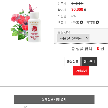
상품가
34,000원
30,600
할인가
원
적립금
5%
배송비
(조건)
지역별
용량 선택
0
원
총 상품 금액
관심상품
장바구니
구매하기
상세정보 새창 열기