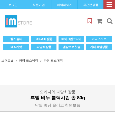
로그인
회원가입
마이페이지
최근본상품
헬스 뷰티
USDA 화장품
메이크업코리아
아나 스포츠
매직캐럿
파담 화장품
덴탈프로 칫솔
기타 특별상품
브랜드별
파담 코스메틱
파담 코스메틱
오키나와 파담화장품
흑밀 비누 블랙시럽 솝 80g
당밀 흑당 올리고 천연보습