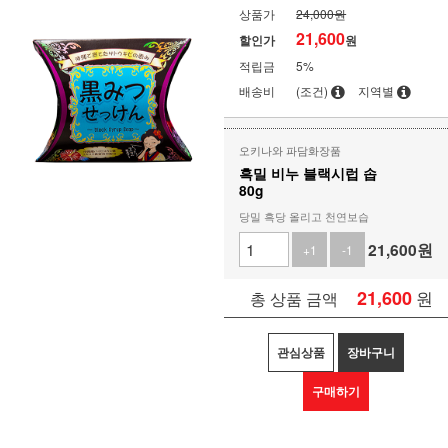
상품가
24,000원
21,600
할인가
원
적립금
5%
배송비
(조건)
지역별
오키나와 파담화장품
흑밀 비누 블랙시럽 솝
80g
당밀 흑당 올리고 천연보습
21,600
원
+1
-1
21,600
원
총 상품 금액
관심상품
장바구니
구매하기