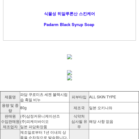
식물성 히알루론산 스킨케어
Padarm Black Syrup Soap
파담 쿠로미츠 세켄 블랙시럽
제품명
피부타입
ALL SKIN TYPE
솝 흑밀 비누
용량 및 중
80g
제조국
일본 오키나와
량
판매원
(주)삼정커뮤니케이션즈
식약처
수입판매원
(주)피케이바이오
심사필 유
해당 사항 없음
제조업자
일본 파담화장품
무
제조일로부터 1년 이내의 상
품을 순차적으로 발송합니다.