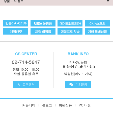
상품 고시 정보
얼굴마사지기구
USDA 화장품
메이크업코리아
아나 스포츠
매직캐럿
파담 화장품
덴탈프로 칫솔
기타 특별상품
CS CENTER
BANK INFO
02-714-5647
KB국민은행
9-5647-5647-55
평일 10:00 - 18:00
주말·공휴일 휴무
박성현(아이오가닉)
고객센터
1:1 문의
커뮤니티
블로그
회원전용
PC 버전