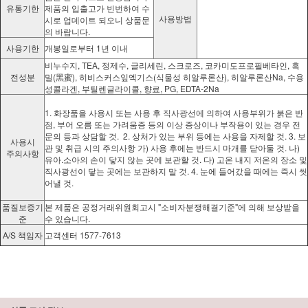
유통기한
제품의 입출고가 빈번하여 수
사용방법
시로 업데이트 되오니 상품문
의 바랍니다.
사용기한
개봉일로부터 1년 이내
비누수지, TEA, 정제수, 글리세린, 스크로즈, 코카미도프로필베타인, 흑
전성분
밀(黑蜜), 히비스커스잎엑기스(식물성 히알루론산), 히알루론산Na, 수용
성콜라겐, 부틸렌글라이콜, 향료, PG, EDTA-2Na
1. 화장품을 사용시 또는 사용 후 직사광선에 의하여 사용부위가 붉은 반
점, 부어 오름 또는 가려움증 등의 이상 증상이나 부작용이 있는 경우 전
문의 등과 상담할 것. 2. 상처가 있는 부위 등에는 사용을 자제할 것. 3. 보
사용시
관 및 취급 시의 주의사항 가) 사용 후에는 반드시 마개를 닫아둘 것. 나)
주의사항
유아.소아의 손이 닿지 않는 곳에 보관할 것. 다) 고온 내지 저온의 장소 및
직사광선이 닿는 곳에는 보관하지 말 것. 4. 눈에 들어갔을 때에는 즉시 씻
어낼 것.
품질보증기
본 제품은 공정거래위원회고시 "소비자분쟁해결기준"에 의해 보상받을
준
수 있습니다.
A/S 책임자
고객센터 1577-7613