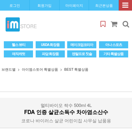
로그인
회원가입
마이페이지
최근본상품
헬스 뷰티
USDA 화장품
메이크업코리아
아나 스포츠
매직캐럿
파담 화장품
덴탈프로 칫솔
기타 특별상품
브랜드별
아이엠스토어 특별상품
BEST 특별상품
멀티바이오 싹수 500ml 4L
FDA 인증 살균소독수 차아염소산수
코로나 바이러스 살균 어린이집 사무실 납품용