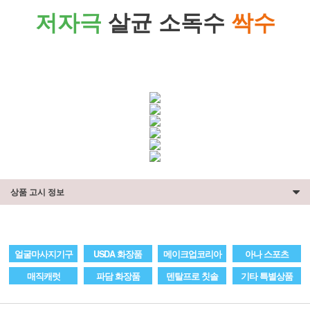
저자극
살균 소독수
싹수
상품 고시 정보
얼굴마사지기구
USDA 화장품
메이크업코리아
아나 스포츠
매직캐럿
파담 화장품
덴탈프로 칫솔
기타 특별상품