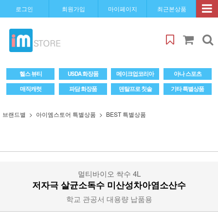
로그인
회원가입
마이페이지
최근본상품
헬스 뷰티
USDA 화장품
메이크업코리아
아나 스포츠
매직캐럿
파담 화장품
덴탈프로 칫솔
기타 특별상품
브랜드별
아이엠스토어 특별상품
BEST 특별상품
멀티바이오 싹수 4L
저자극 살균소독수 미산성차아염소산수
학교 관공서 대용량 납품용