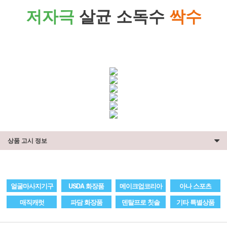
저자극
살균 소독수
싹수
상품 고시 정보
얼굴마사지기구
USDA 화장품
메이크업코리아
아나 스포츠
매직캐럿
파담 화장품
덴탈프로 칫솔
기타 특별상품