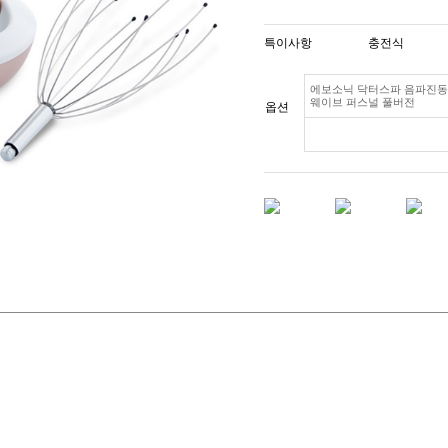
특이사항
충전식
에보소닉 닥터스파 음파진동
웨이브 퍼스널 풀버전
옵션