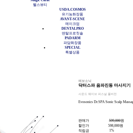
Magic Carat
헬스뷰티
USDA.COSMOS
유기농화장품
AVANT-SCENE
메이크업
DENTALPRO
덴탈프로칫솔
PADARM
파담화장품
SPECIAL
특별상품
에보소닉
닥터스파 음파진동 마사지기
사운드 웨이브 퍼스널 풀버전
Evosonics Dr.SPA Sonic Scalp Massage
판매가
599,000
원
할인가
598,000
원
1%
적립금