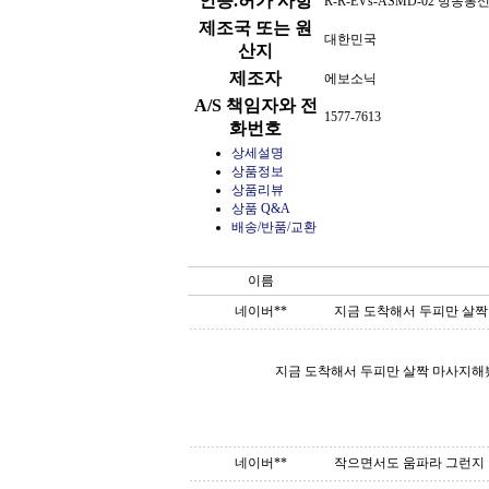
인증.허가 사항
R-R-EVs-ASMD-02 
제조국 또는 원
대한민국
산지
제조자
에보소닉
A/S 책임자와 전
1577-7613
화번호
상세설명
상품정보
상품리뷰
상품 Q&A
배송/반품/교환
이름
네이버**
지금 도착해서 두피만 살짝
지금 도착해서 두피만 살짝 마사지해
네이버**
작으면서도 움파라 그런지