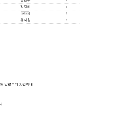
정현주
1
김지혜
3
0
유지원
2
된 날로부터 30일이내
다.