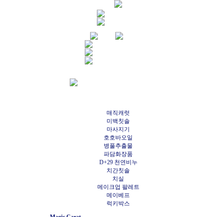
매직캐럿
미백칫솔
마사지기
호호바오일
병풀추출물
파담화장품
D+29 천연비누
치간칫솔
치실
메이크업 팔레트
메이베프
럭키박스