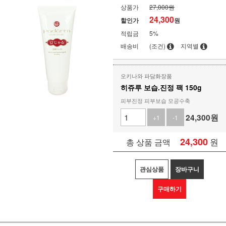
상품가
27,000원
24,300
할인가
원
적립금
5%
배송비
(조건)
지역별
오키나와 파담화장품
히쥬루 보습.진정 팩 150g
피부진정 피부보습 모공수축
24,300
원
+1
-1
24,300
원
총 상품 금액
관심상품
장바구니
구매하기