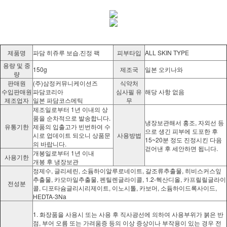
제품명
파담 히쥬루 보습.진정 팩
피부타입
ALL SKIN TYPE
용량 및 중
150g
제조국
일본 오키나와
량
판매원
(주)삼정커뮤니케이션즈
식약처
수입판매원
파담코리아
심사필 유
해당 사항 없음
제조업자
일본 파담코스메틱
무
제조일로부터 1년 이내의 상
품을 순차적으로 발송합니다.
냉장보관해서 홍조, 자외선 등
유통기한
제품의 입출고가 빈번하여 수
으로 생긴 피부에 도포한 후
시로 업데이트 되오니 상품문
사용방법
15~20분 정도 진정시킨 다음
의 바랍니다.
걷어낸 후 세안하면 됩니다.
개봉일로부터 1년 이내
사용기한
개봉 후 냉장보관
정제수, 글리세린, 소듐하이알루로네이트, 갈조류추출물, 히비스커스잎
추출물, 카모마일추출물, 펜틸렌글라이콜, 1.2-헥산디올, 카프릴릴글라이
전성분
콜, 디포타슘글리시리제이트, 이노시톨, 카보머, 소듐하이드록사이드,
HEDTA-3Na
1. 화장품을 사용시 또는 사용 후 직사광선에 의하여 사용부위가 붉은 반
점, 부어 오름 또는 가려움증 등의 이상 증상이나 부작용이 있는 경우 전