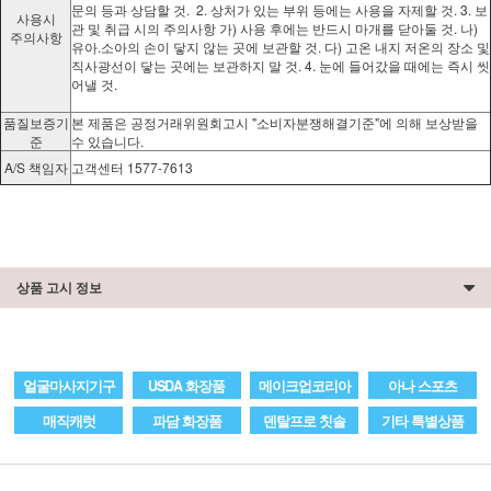
문의 등과 상담할 것. 2. 상처가 있는 부위 등에는 사용을 자제할 것. 3. 보
사용시
관 및 취급 시의 주의사항 가) 사용 후에는 반드시 마개를 닫아둘 것. 나)
주의사항
유아.소아의 손이 닿지 않는 곳에 보관할 것. 다) 고온 내지 저온의 장소 및
직사광선이 닿는 곳에는 보관하지 말 것. 4. 눈에 들어갔을 때에는 즉시 씻
어낼 것.
품질보증기
본 제품은 공정거래위원회고시 "소비자분쟁해결기준"에 의해 보상받을
준
수 있습니다.
A/S 책임자
고객센터 1577-7613
상품 고시 정보
얼굴마사지기구
USDA 화장품
메이크업코리아
아나 스포츠
매직캐럿
파담 화장품
덴탈프로 칫솔
기타 특별상품