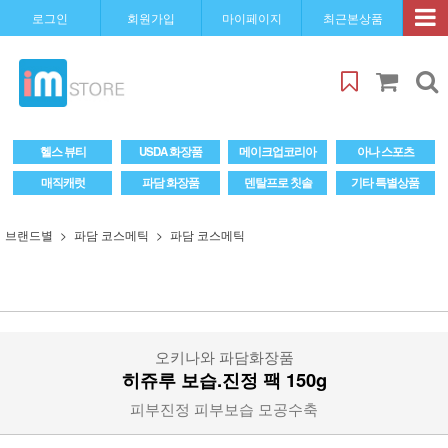
로그인
회원가입
마이페이지
최근본상품
헬스 뷰티
USDA 화장품
메이크업코리아
아나 스포츠
매직캐럿
파담 화장품
덴탈프로 칫솔
기타 특별상품
브랜드별
파담 코스메틱
파담 코스메틱
오키나와 파담화장품
히쥬루 보습.진정 팩 150g
피부진정 피부보습 모공수축