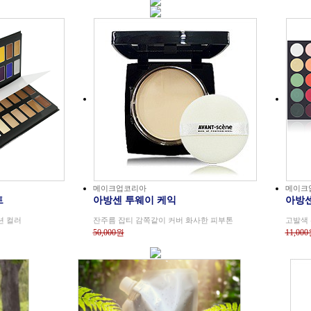
메이크업코리아
메이크
트
아방센 투웨이 케익
아방센
션 컬러
잔주름 잡티 감쪽같이 커버 화사한 피부톤
고발색 
50,000원
11,00