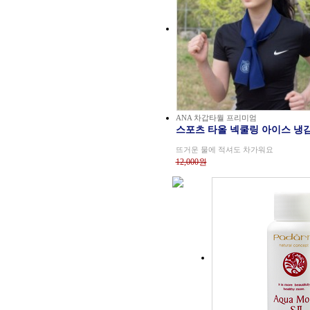
ANA 차갑타월 프리미엄
스포츠 타올 넥쿨링 아이스 냉
뜨거운 물에 적셔도 차가워요
12,000원