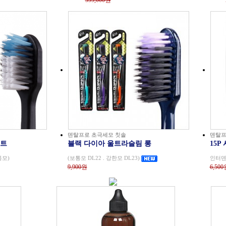
599,000원
덴탈프로 초극세모 칫솔
덴탈프
팩트
블랙 다이아 울트라슬림 롱
15P 
통모)
(보통모 DL22 . 강한모 DL23)
인터덴
9,900원
6,500