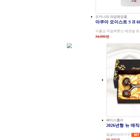
오키나와 파담화장품
아쿠아 모이스트 S II 6
식물성 히알루론산 에센셜 로션
34,000원
페이스롤러
2026년형 뉴 매
얼굴마사지기구