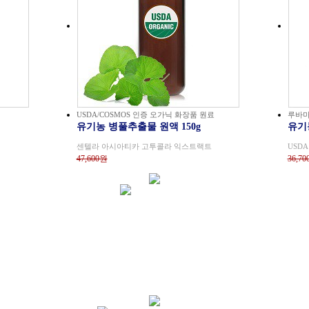
USDA/COSMOS 인증 오가닉 화장품 원료
루바마
유기농 병풀추출물 원액 150g
유기농
센텔라 아시아티카 고투콜라 익스트랙트
USDA
47,600원
36,7