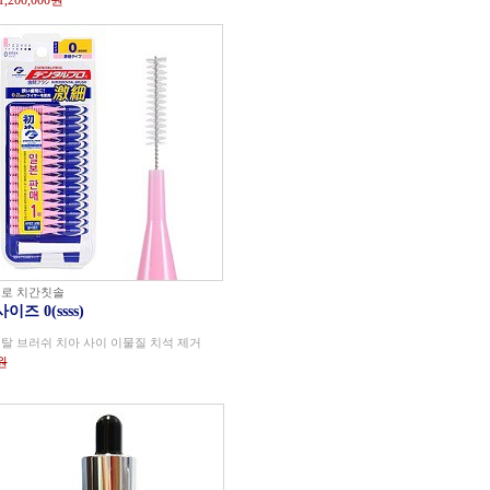
1,200,000원
로 치간칫솔
사이즈 0(ssss)
탈 브러쉬 치아 사이 이물질 치석 제거
원