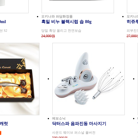
오키나와 파담화장품
오키나
0ml
흑밀 비누 블랙시럽 솝 80g
히쥬루
 S2
당밀 흑당 올리고 천연보습
피부진
24,000원
27,00
에보소닉
직캐럿
닥터스파 음파진동 마사지기
사운드 웨이브 퍼스널 풀버전