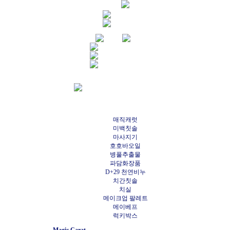
매직캐럿
미백칫솔
마사지기
호호바오일
병풀추출물
파담화장품
D+29 천연비누
치간칫솔
치실
메이크업 팔레트
메이베프
럭키박스