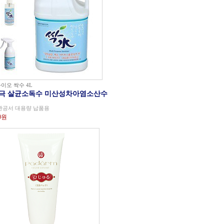
이오 싹수 4L
극 살균소독수 미산성차아염소산수
관공서 대용량 납품용
00원