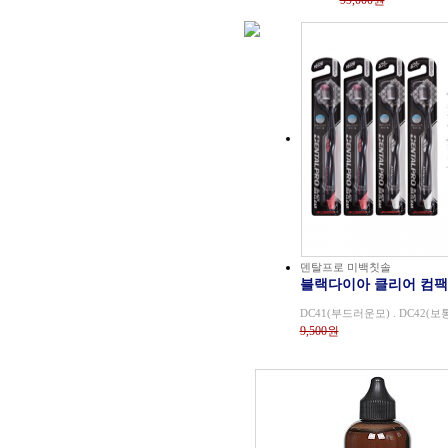
99,000원
덴탈프로 미백칫솔
블랙다이아 클리어 컴
DC41(부드러운모) . DC42(보
9,500원