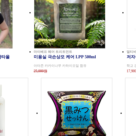
마이베프 헤어 트리트먼트
멀티바
감타올
미용실 극손상모 케어 LPP 500ml
저자
아마존 카카이나무 카하이오일 함유
학교 
25,000원
17,9