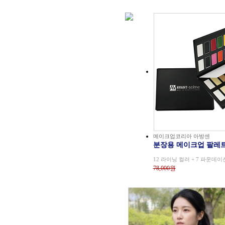
메이크업코리아 아방센
분장용 메이크업 팔레
12 라이닝 컬러 + 7 파운데이
78,000원