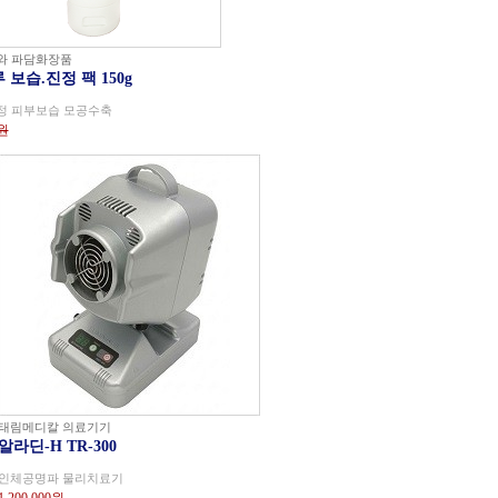
와 파담화장품
 보습.진정 팩 150g
정 피부보습 모공수축
0원
태림메디칼 의료기기
알라딘-H TR-300
인체공명파 물리치료기