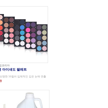
업코리아
 아이섀도 팔레트
선명한 50컬러 입체적인 깊은 눈매 연출
0원