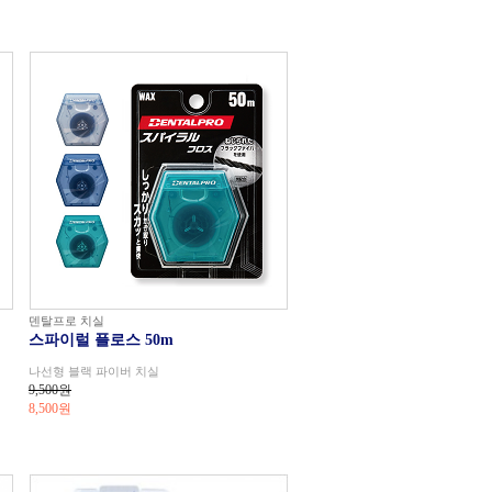
덴탈프로 치실
스파이럴 플로스 50m
나선형 블랙 파이버 치실
9,500원
8,500
원