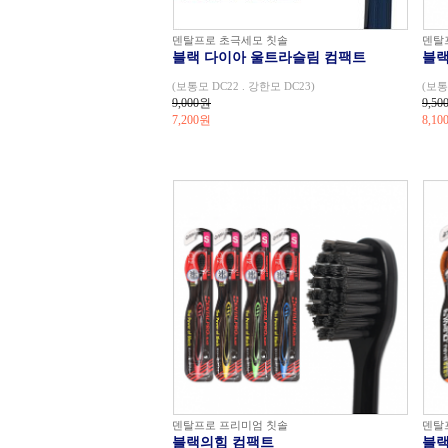
덴탈프로 초극세모 칫솔
덴탈
블랙 다이아 울트라슬림 컴팩트
블랙
(보통모 DC22 . 강한모 DC23)
(보통
9,000원
9,50
7,200
원
8,10
덴탈프로 프리미엄 칫솔
덴탈
블랙의힘 컴팩트
블랙