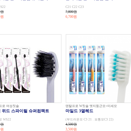
 S22
C21 C22 C23
0원
7,800원
0
원
6,700
원
프로 여성칫솔
덴탈프로 W칫솔 엣지둥근모+미세모
 위드 스파이럴 슈퍼컴팩트
마일드 3열헤드
 WS22
(부드러운모 C3 21 . 보통모C3 22)
0원
4,500원
0
원
3,500
원