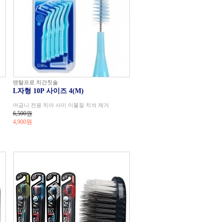
덴탈프로 치간칫솔
L자형 10P 사이즈 4(M)
어금니 전용 치아 사이 이물질 치석 제거
6,500원
4,900
원