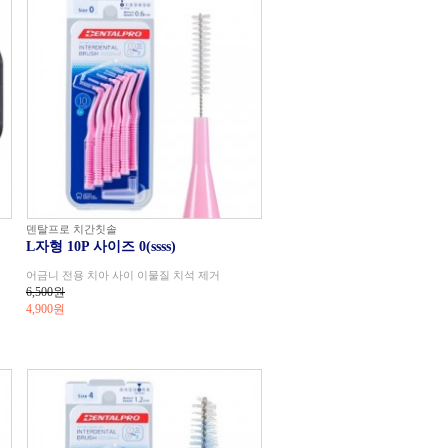
덴탈프로 치간칫솔
L자형 10P 사이즈 0(ssss)
어금니 전용 치아 사이 이물질 치석 제거
6,500원
4,900
원