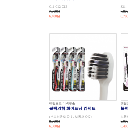
C11 C12 C13
S21 .
7,500원
7,80
6,400
원
6,70
덴탈프로 미백칫솔
덴탈
블랙의힘 화이트닝 컴팩트
블랙
(부드러운모 C41 . 보통모 C42)
보통모
8,000원
8,00
6,000
원
6,40