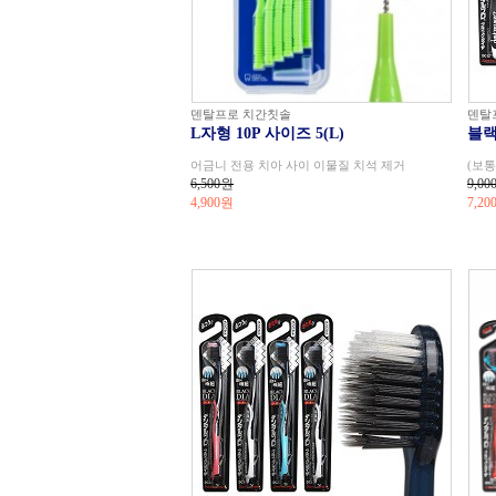
덴탈프로 치간칫솔
덴탈
L자형 10P 사이즈 5(L)
블랙
어금니 전용 치아 사이 이물질 치석 제거
(보통
6,500원
9,00
4,900
원
7,20