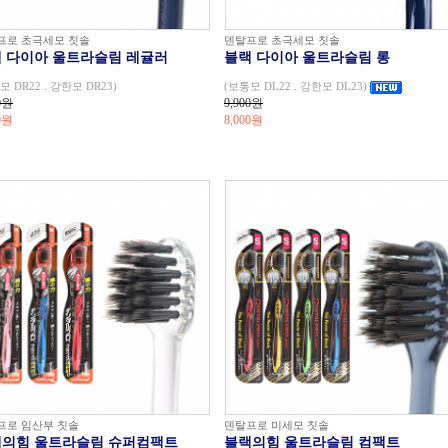
프로 초극세모 칫솔
덴탈프로 초극세모 칫솔
 다이아 울트라슬림 레귤러
블랙 다이아 울트라슬림 롱
모 DR22 . 강한모 DR23)
(보통모 DL22 . 강한모 DL23)
0원
9,900원
0
원
8,000
원
프로 임산부 칫솔
덴탈프로 미세모 칫솔
의힘 울트라슬림 슈퍼컴팩트
블랙의힘 울트라슬림 컴팩트