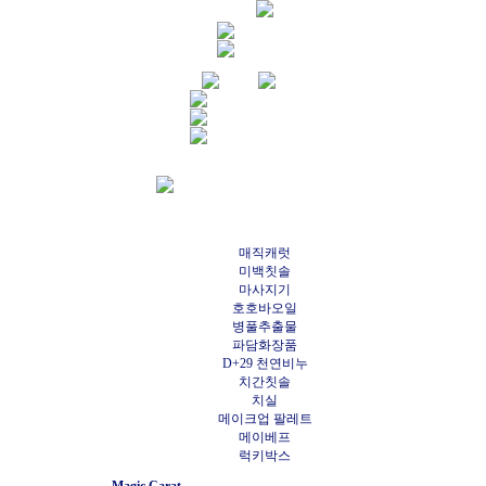
매직캐럿
미백칫솔
마사지기
호호바오일
병풀추출물
파담화장품
D+29 천연비누
치간칫솔
치실
메이크업 팔레트
메이베프
럭키박스