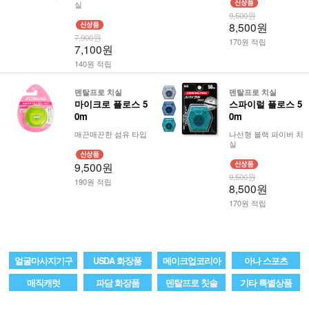
실
9,500원
8,500원
7,900원
170원 적립
7,100원
140원 적립
덴탈프로 치실
덴탈프로 치실
마이크로 플로스 5
스파이럴 플로스 5
0m
0m
매끈매끈한 섬유 타입
나선형 블랙 파이버 치
실
9,500원
9,500원
190원 적립
8,500원
170원 적립
얼굴마사지기구
USDA 화장품
메이크업코리아
아나 스포츠
매직캐럿
파담 화장품
덴탈프로 칫솔
기타 특별상품