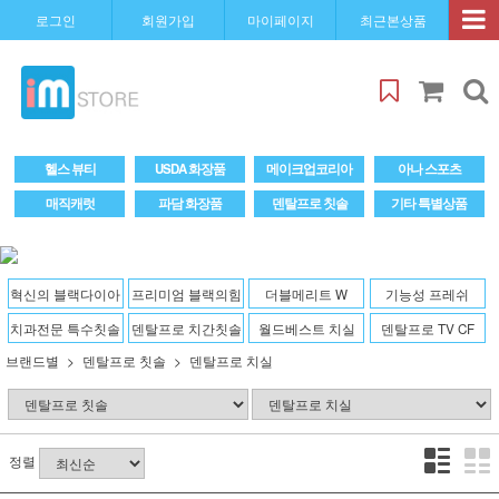
로그인
회원가입
마이페이지
최근본상품
헬스 뷰티
USDA 화장품
메이크업코리아
아나 스포츠
매직캐럿
파담 화장품
덴탈프로 칫솔
기타 특별상품
혁신의 블랙다이아
프리미엄 블랙의힘
더블메리트 W
기능성 프레쉬
치과전문 특수칫솔
덴탈프로 치간칫솔
월드베스트 치실
덴탈프로 TV CF
브랜드별
덴탈프로 칫솔
덴탈프로 치실
정렬