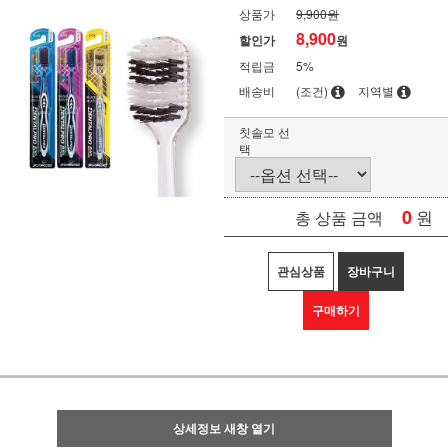
상품가
9,900원
8,900
할인가
원
적립금
5%
배송비
(조건)
지역별
칫솔모 선
택
0
원
총 상품 금액
관심상품
장바구니
구매하기
상세정보 새창 열기