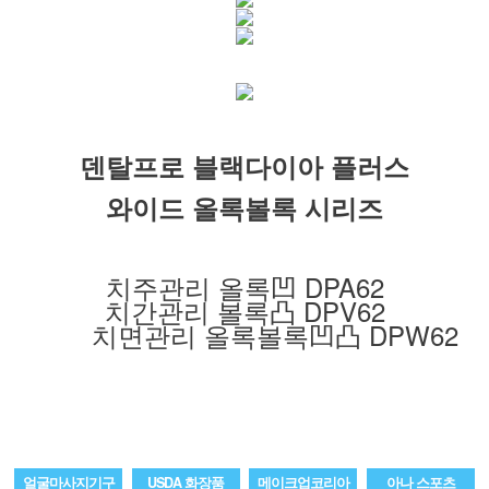
덴탈프로 블랙다이아 플러스
와이드 올록볼록 시리즈
치주관리 올록凹 DPA62
치간관리 볼록凸 DPV62
치면관리 올록볼록凹凸 DPW62
얼굴마사지기구
USDA 화장품
메이크업코리아
아나 스포츠