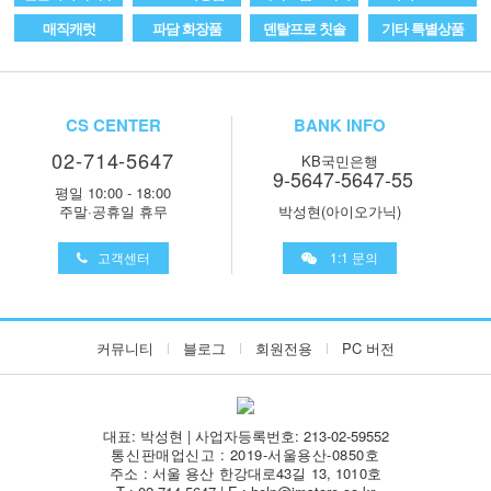
매직캐럿
파담 화장품
덴탈프로 칫솔
기타 특별상품
CS CENTER
BANK INFO
02-714-5647
KB국민은행
9-5647-5647-55
평일 10:00 - 18:00
주말·공휴일 휴무
박성현(아이오가닉)
고객센터
1:1 문의
커뮤니티
블로그
회원전용
PC 버전
대표: 박성현 | 사업자등록번호: 213-02-59552
통신판매업신고 : 2019-서울용산-0850호
주소 : 서울 용산 한강대로43길 13, 1010호