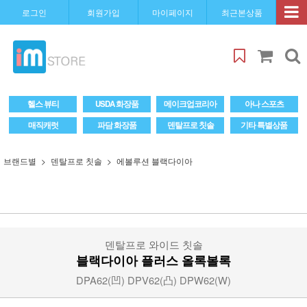
로그인
회원가입
마이페이지
최근본상품
헬스 뷰티
USDA 화장품
메이크업코리아
아나 스포츠
매직캐럿
파담 화장품
덴탈프로 칫솔
기타 특별상품
브랜드별
덴탈프로 칫솔
에볼루션 블랙다이아
덴탈프로 와이드 칫솔
블랙다이아 플러스 올록볼록
DPA62(凹) DPV62(凸) DPW62(W)