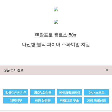
덴탈프로 플로스 50m
나선형 블랙 파이버 스파이럴 치실
상품 고시 정보
얼굴마사지기구
USDA 화장품
메이크업코리아
아나 스포츠
매직캐럿
파담 화장품
덴탈프로 칫솔
기타 특별상품