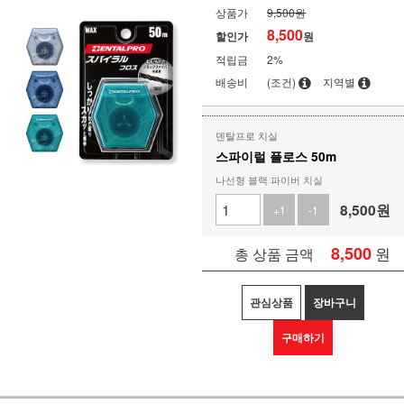
상품가
9,500원
8,500
할인가
원
적립금
2%
배송비
(조건)
지역별
덴탈프로 치실
스파이럴 플로스 50m
나선형 블랙 파이버 치실
8,500
원
+1
-1
8,500
원
총 상품 금액
관심상품
장바구니
구매하기