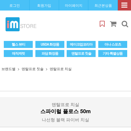
로그인
회원가입
마이페이지
최근본상품
헬스 뷰티
USDA 화장품
메이크업코리아
아나 스포츠
매직캐럿
파담 화장품
덴탈프로 칫솔
기타 특별상품
브랜드별
덴탈프로 칫솔
덴탈프로 치실
덴탈프로 치실
스파이럴 플로스 50m
나선형 블랙 파이버 치실