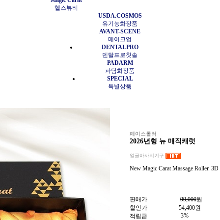
Magic Carat
헬스뷰티
USDA.COSMOS
유기농화장품
AVANT-SCENE
메이크업
DENTALPRO
덴탈프로칫솔
PADARM
파담화장품
SPECIAL
특별상품
페이스롤러
2026년형 뉴 매직캐럿
얼굴마사지기구
New Magic Carat Massage Roller. 3D
판매가
99,000
원
할인가
54,400
원
3%
적립금