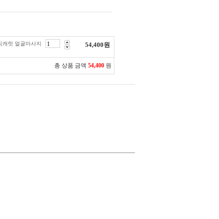
매직캐럿 얼굴마사지
54,400
원
총 상품 금액
54,400
원