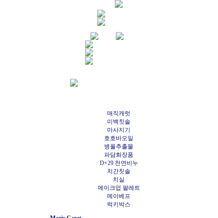
매직캐럿
미백칫솔
마사지기
호호바오일
병풀추출물
파담화장품
D+29 천연비누
치간칫솔
치실
메이크업 팔레트
메이베프
럭키박스