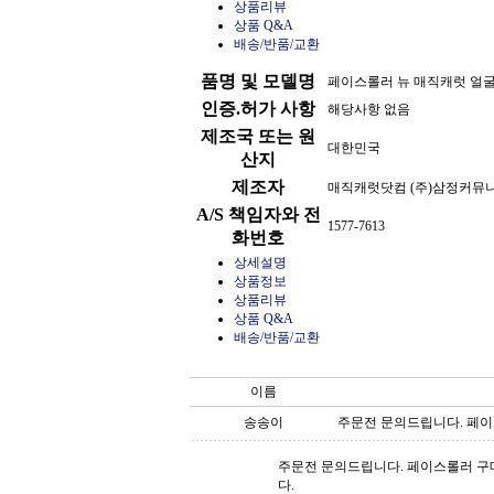
상품리뷰
상품 Q&A
배송/반품/교환
품명 및 모델명
페이스롤러 뉴 매직캐럿 얼
인증.허가 사항
해당사항 없음
제조국 또는 원
대한민국
산지
제조자
매직캐럿닷컴 (주)삼정커뮤
A/S 책임자와 전
1577-7613
화번호
상세설명
상품정보
상품리뷰
상품 Q&A
배송/반품/교환
이름
송송이
주문전 문의드립니다. 페이스
주문전 문의드립니다. 페이스롤러 구
다.