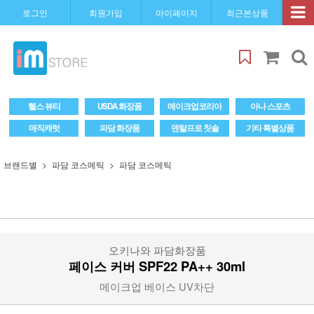
로그인
회원가입
마이페이지
최근본상품
헬스 뷰티
USDA 화장품
메이크업코리아
아나 스포츠
매직캐럿
파담 화장품
덴탈프로 칫솔
기타 특별상품
브랜드별
파담 코스메틱
파담 코스메틱
오키나와 파담화장품
페이스 커버 SPF22 PA++ 30ml
메이크업 베이스 UV차단