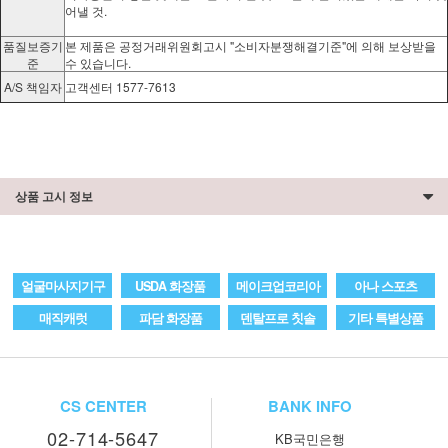
어낼 것.
품질보증기
본 제품은 공정거래위원회고시 "소비자분쟁해결기준"에 의해 보상받을
준
수 있습니다.
A/S 책임자
고객센터 1577-7613
상품 고시 정보
얼굴마사지기구
USDA 화장품
메이크업코리아
아나 스포츠
매직캐럿
파담 화장품
덴탈프로 칫솔
기타 특별상품
CS CENTER
BANK INFO
02-714-5647
KB국민은행