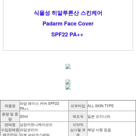
식물성 히알루론산 스킨케어
Padarm Face Cover
SPF22 PA++
파담 페이스 커버 SPF22
제품명
피부타입
ALL SKIN TYPE
PA++
용량 및 중
30ml
제조국
일본 오키나와
량
판매원
삼정커뮤니케이션즈
식약처
수입판매원
파담코리아
심사필 유
해당 사항 없음
제조업자
일본 파담코스메틱
무