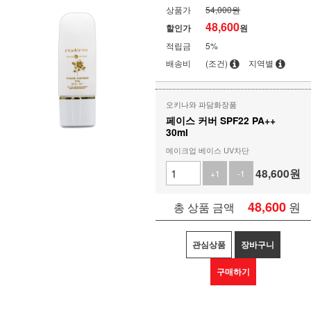
상품가
54,000원
48,600
할인가
원
적립금
5%
배송비
(조건)
지역별
오키나와 파담화장품
페이스 커버 SPF22 PA++
30ml
메이크업 베이스 UV차단
48,600
원
+1
-1
48,600
원
총 상품 금액
관심상품
장바구니
구매하기