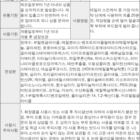
제조일로부터 1년 이내의 상품
을 순차적으로 발송합니다. 제
데일리 스킨케어 중 가장 마지
유통기한
품의 입출고가 빈번하여 수시
막 단계에 사용하며 외출 20분
로 업데이트 되니 상품 문의바
사용방법
전, 적당량을 손에 덜어 얼굴과
랍니다.
목 부위에 부드럽게 발라 줍니
다.
개봉일로부터 1년 이내
사용기한
개봉 후 냉장보관
정제수, 부틸렌글라이콜, 메칠렌비스-벤조트리아졸릴테트라메칠부틸페
놀, 글리세린, 호호바씨오일, 피이지-50하이드로제네이티드캐스터오일,
글리세릴스테아레이트에스이, 다이프로필렌글라이콜, 베헤닐알코올, 다
이메티콘, 티타늄디옥사이드, 히알루론산Na, 히비스커스잎엑기스, 라미
나리아클로로오징어엑기스, 태반추출물, 수용성콜라겐, 팔미틴산레티닐,
스테아린산, 데실글루코시드, 잔탄검, (HDI/트리메틸올헥실락톤) 가교중
전성분
합체, 실리카, 트리글리세리드(카프릴산/카프린산) 글리세릴, 그리치르리
틴산2K, 캐러멜, 글리세릴스테아레이트, 폴리솔베이트80, 이소트라이데
실이소노나노에이트, 함수실리카, 알루미늄하이드록사이드, PEG-20솔
비탄코코에이트, 코치닐, 카보머, 수산화칼륨, 에칠헥실메톡시신나메이
트, t-부틸메톡시디벤조일메탄, 폴리실리콘-14, 1,2-헥산디올, 카프릴릴글
라이콜
1. 화장품을 사용시 또는 사용 후 직사광선에 의하여 사용부위가 붉은 반
점, 부어 오름 또는 가려움증 등의 이상 증상이나 부작용이 있는 경우 전
문의 등과 상담할 것. 2. 상처가 있는 부위 등에는 사용을 자제할 것. 3. 보
사용시
관 및 취급 시의 주의사항 가) 사용 후에는 반드시 마개를 닫아둘 것. 나)
주의사항
유아.소아의 손이 닿지 않는 곳에 보관할 것. 다) 고온 내지 저온의 장소 및
직사광선이 닿는 곳에는 보관하지 말 것. 4. 눈에 들어갔을 때에는 즉시 씻