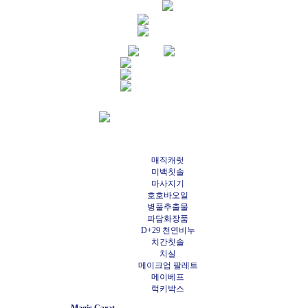
매직캐럿
미백칫솔
마사지기
호호바오일
병풀추출물
파담화장품
D+29 천연비누
치간칫솔
치실
메이크업 팔레트
메이베프
럭키박스