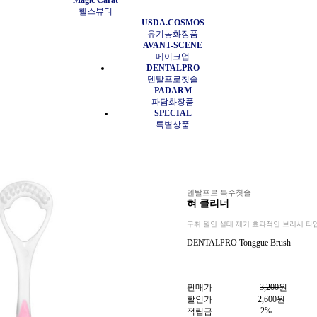
Magic Carat
헬스뷰티
USDA.COSMOS
유기농화장품
AVANT-SCENE
메이크업
DENTALPRO
덴탈프로칫솔
PADARM
파담화장품
SPECIAL
특별상품
덴탈프로 특수칫솔
혀 클리너
구취 원인 설태 제거 효과적인 브러시 타
DENTALPRO Tonggue Brush
판매가
3,200
원
할인가
2,600
원
2%
적립금