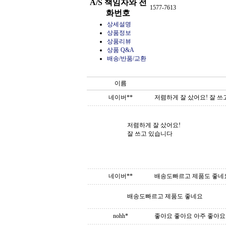
A/S 책임자와 전
1577-7613
화번호
상세설명
상품정보
상품리뷰
상품 Q&A
배송/반품/교환
이름
네이버**
저렴하게 잘 샀어요! 잘 
저렴하게 잘 샀어요!
잘 쓰고 있습니다
네이버**
배송도빠르고 제품도 좋네
배송도빠르고 제품도 좋네요
nohh*
좋아요 좋아요 아주 좋아요 