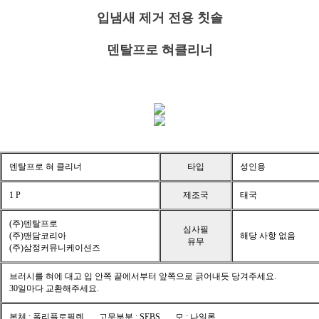
입냄새 제거 전용 칫솔
덴탈프로 혀클리너
덴탈프로 혀 클리너
타입
성인용
1 P
제조국
태국
(주)덴탈프로
심사필
(주)맨담코리아
해당 사항 없음
유무
(주)삼정커뮤니케이션즈
브러시를 혀에 대고 입 안쪽 끝에서부터 앞쪽으로 긁어내듯 당겨주세요.
30일마다 교환해주세요.
본체 : 폴리플로필렌 . 고무부분 : SEBS . 모 : 나일론