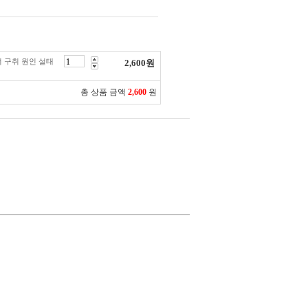
 구취 원인 설태
2,600
원
총 상품 금액
2,600
원