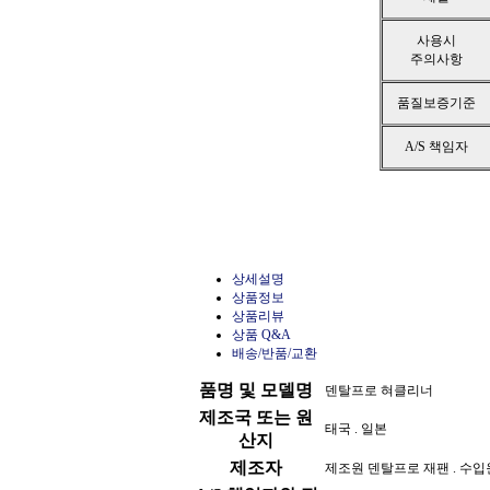
사용시
주의사항
품질보증기준
A/S 책임자
상세설명
상품정보
상품리뷰
상품 Q&A
배송/반품/교환
품명 및 모델명
덴탈프로 혀클리너
제조국 또는 원
태국 . 일본
산지
제조자
제조원 덴탈프로 재팬 . 수