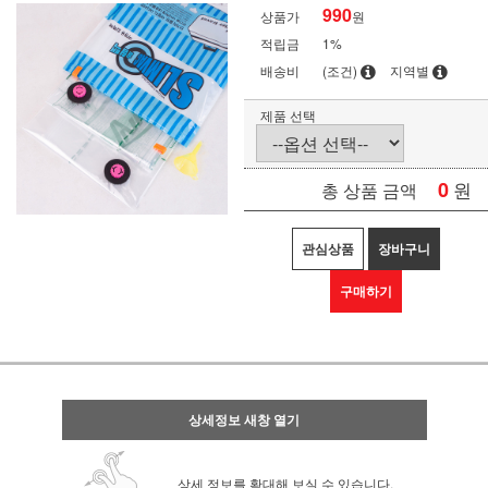
990
상품가
원
적립금
1%
배송비
(조건)
지역별
제품 선택
0
원
총 상품 금액
관심상품
장바구니
구매하기
상세정보 새창 열기
상세 정보를 확대해 보실 수 있습니다.