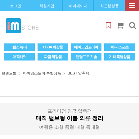
로그인
회원가입
마이페이지
최근본상품
헬스 뷰티
USDA 화장품
메이크업코리아
아나 스포츠
매직캐럿
파담 화장품
덴탈프로 칫솔
기타 특별상품
브랜드별
아이엠스토어 특별상품
BEST 압축팩
프리미엄 진공 압축팩
매직 밸브형 이불 의류 정리
여행용 소형 중형 대형 특대형