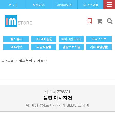
로그인
회원가입
마이페이지
최근본상품
헬스 뷰티
USDA 화장품
메이크업코리아
아나 스포츠
매직캐럿
파담 화장품
덴탈프로 칫솔
기타 특별상품
브랜드별
헬스 뷰티
제스파
제스파 ZP8221
셀린 마사지건
목 어깨 4헤드 마사지기 BLDC 그레이