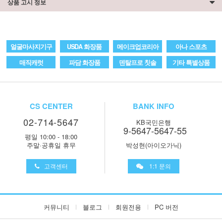
상품 고시 정보
얼굴마사지기구
USDA 화장품
메이크업코리아
아나 스포츠
매직캐럿
파담 화장품
덴탈프로 칫솔
기타 특별상품
CS CENTER
BANK INFO
02-714-5647
KB국민은행
9-5647-5647-55
평일 10:00 - 18:00
주말·공휴일 휴무
박성현(아이오가닉)
고객센터
1:1 문의
커뮤니티
블로그
회원전용
PC 버전