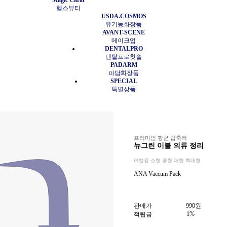
Magic Carat
헬스뷰티
USDA.COSMOS
유기농화장품
AVANT-SCENE
메이크업
DENTALPRO
덴탈프로칫솔
PADARM
파담화장품
SPECIAL
특별상품
프리미엄 항균 압축팩
뉴그린 이불 의류 정리
여행용 소형 중형 대형 특대형
ANA Vaccum Pack
판매가
990
원
1%
적립금