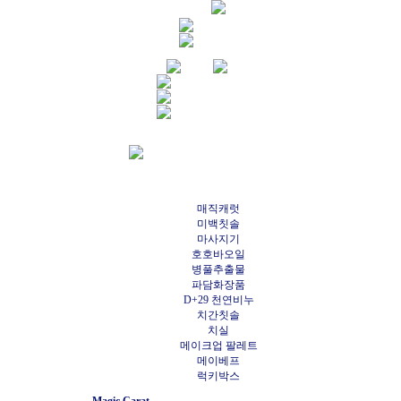
매직캐럿
미백칫솔
마사지기
호호바오일
병풀추출물
파담화장품
D+29 천연비누
치간칫솔
치실
메이크업 팔레트
메이베프
럭키박스