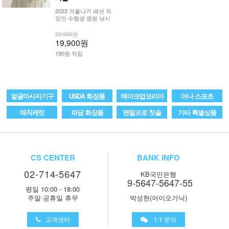
2023 겨울나기 패션 직
장인 수험생 캠핑 낚시
20,900원
19,900원
190원 적립
얼굴마사지기구
USDA 화장품
메이크업코리아
아나 스포츠
매직캐럿
파담 화장품
덴탈프로 칫솔
기타 특별상품
CS CENTER
BANK INFO
02-714-5647
KB국민은행
9-5647-5647-55
평일 10:00 - 18:00
주말·공휴일 휴무
박성현(아이오가닉)
고객센터
1:1 문의