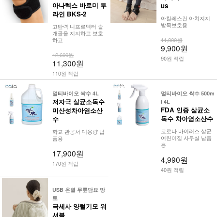
아나렉스 바로미 투
us
라인 BKS-2
아킬레스건 아치지지
발목보호용
고탄력 니프로텍터 슬
개골을 지지하고 보호
11,900원
하고
9,900원
12,600원
90원 적립
11,300원
110원 적립
멀티바이오 싹수 4L
멀티바이오 싹수 500m
저자극 살균소독수
l 4L
FDA 인증 살균소
미산성차아염소산
독수 차아염소산수
수
코로나 바이러스 살균
학교 관공서 대용량 납
어린이집 사무실 납품
품용
용
17,900원
4,990원
170원 적립
40원 적립
USB 온열 무릎담요 망
토
극세사 양털기모 워
셔블