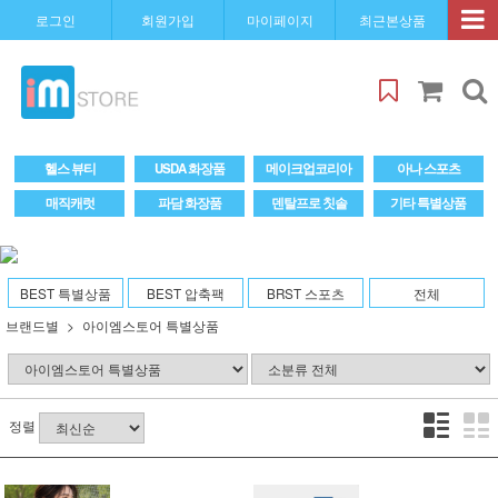
로그인
회원가입
마이페이지
최근본상품
헬스 뷰티
USDA 화장품
메이크업코리아
아나 스포츠
매직캐럿
파담 화장품
덴탈프로 칫솔
기타 특별상품
BEST 특별상품
BEST 압축팩
BRST 스포츠
전체
브랜드별
아이엠스토어 특별상품
정렬