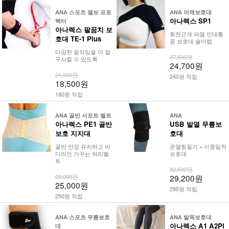
ANA 스포츠 엘보 프로
ANA 어깨보호대
아나렉스 SP1
텍터
아나렉스 팔꿈치 보
회전근개 파열 인대통
호대 TE-1 Plus
증 보호대 숄더랩
다양한 움직임을 더 잘
27,500원
구사할 수 있도록
24,700원
21,500원
240원 적립
18,500원
180원 적립
ANA 골반 서포트 벨트
ANA
아나렉스 PE1 골반
USB 발열 무릎보
보호 지지대
호대
골반 안정 유지하고 바
온열찜질기 + 이중밀착
디라인 가꾸는 허리벨
보호대
트
32,500원
29,000원
29,200원
25,000원
290원 적립
250원 적립
ANA 스포츠 무릎보호
ANA 발목보호대
아나렉스 A1 A2Pl
대