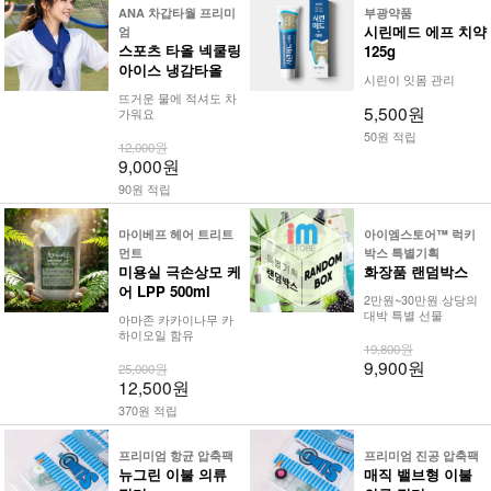
ANA 차갑타월 프리미
부광약품
시린메드 에프 치약
엄
스포츠 타올 넥쿨링
125g
아이스 냉감타올
시린이 잇몸 관리
뜨거운 물에 적셔도 차
5,500원
가워요
50원 적립
12,000원
9,000원
90원 적립
마이베프 헤어 트리트
아이엠스토어™ 럭키
먼트
박스 특별기획
미용실 극손상모 케
화장품 랜덤박스
어 LPP 500ml
2만원~30만원 상당의
대박 특별 선물
아마존 카카이나무 카
하이오일 함유
19,800원
9,900원
25,000원
12,500원
370원 적립
프리미엄 항균 압축팩
프리미엄 진공 압축팩
뉴그린 이불 의류
매직 밸브형 이불