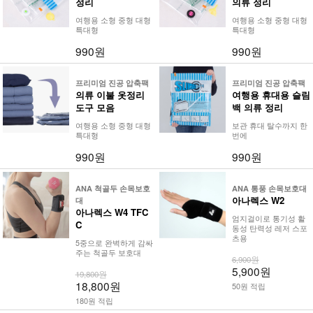
정리
의류 정리
여행용 소형 중형 대형
여행용 소형 중형 대형
특대형
특대형
990원
990원
프리미엄 진공 압축팩
프리미엄 진공 압축팩
의류 이불 옷정리
여행용 휴대용 슬림
도구 모음
백 의류 정리
여행용 소형 중형 대형
보관 휴대 탈수까지 한
특대형
번에
990원
990원
ANA 척골두 손목보호
ANA 통풍 손목보호대
아나렉스 W2
대
아나렉스 W4 TFC
엄지걸이로 통기성 활
C
동성 탄력성 레저 스포
츠용
5중으로 완벽하게 감싸
주는 척골두 보호대
6,900원
5,900원
19,800원
18,800원
50원 적립
180원 적립